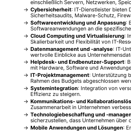
einschließlich Servern, Netzwerken, Spe
Cybersicherheit
: IT-Dienstleister biet
Sicherheitsaudits, Malware-Schutz, Firew
Softwareentwicklung und Anpassung
:
Softwareanwendungen an die spezifische
Cloud Computing und Virtualisierung
: 
Skalierbarkeit und Flexibilität von IT-Re
Datenmanagement und -analyse
: IT-Un
wertvolle Einblicke aus Unternehmensdat
Helpdesk- und Endbenutzer-Support
: 
mit Hardware, Software und Anwendunge
IT-Projektmanagement
: Unterstützung b
Rahmen des Budgets abgeschlossen wer
Systemintegration
: Integration von ve
Effizienz zu steigern.
Kommunikations- und Kollaborationslö
Zusammenarbeit in Unternehmen verbesse
Technologiebeschaffung und -manage
sicherzustellen, dass Unternehmen über 
Mobile Anwendungen und Lösungen
: E