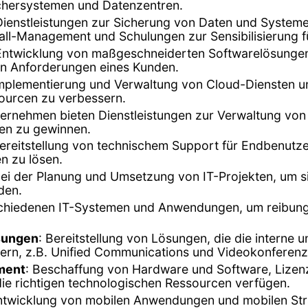
ichersystemen und Datenzentren.
en Dienstleistungen zur Sicherung von Daten und Syst
all-Management und Schulungen zur Sensibilisierung f
 Entwicklung von maßgeschneiderten Softwarelösunge
n Anforderungen eines Kunden.
Implementierung und Verwaltung von Cloud-Diensten u
ssourcen zu verbessern.
ternehmen bieten Dienstleistungen zur Verwaltung vo
en zu gewinnen.
Bereitstellung von technischem Support für Endbenu
n zu lösen.
ei der Planung und Umsetzung von IT-Projekten, um sic
den.
rschiedenen IT-Systemen und Anwendungen, um reibungs
sungen
: Bereitstellung von Lösungen, die die interne
rn, z.B. Unified Communications und Videokonferen
ment
: Beschaffung von Hardware und Software, Liz
die richtigen technologischen Ressourcen verfügen.
ntwicklung von mobilen Anwendungen und mobilen Str