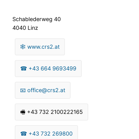
Schablederweg 40
4040
Linz
🕸
www.crs2.at
☎
+43 664 9693499
📧
office@crs2.at
🖷
+43 732 2100222165
☎
+43 732 269800