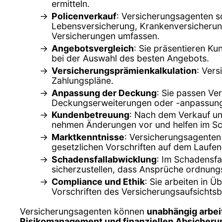
ermitteln.
Policenverkauf
: Versicherungsagenten s
Lebensversicherung, Krankenversicherung
Versicherungen umfassen.
Angebotsvergleich
: Sie präsentieren K
bei der Auswahl des besten Angebots.
Versicherungsprämienkalkulation
: Ver
Zahlungspläne.
Anpassung der Deckung
: Sie passen Ve
Deckungserweiterungen oder -anpassun
Kundenbetreuung
: Nach dem Verkauf un
nehmen Änderungen vor und helfen im Sc
Marktkenntnisse
: Versicherungsagenten
gesetzlichen Vorschriften auf dem Laufe
Schadensfallabwicklung
: Im Schadensfa
sicherzustellen, dass Ansprüche ordnun
Compliance und Ethik
: Sie arbeiten in 
Vorschriften des Versicherungsaufsichts
Versicherungsagenten können
unabhängig arbei
Risikomanagement und finanziellen Absicheru