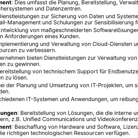
ment
: Dies umfasst die Planung, Bereitstellung, Verwa
ichersystemen und Datenzentren.
en Dienstleistungen zur Sicherung von Daten und Syst
all-Management und Schulungen zur Sensibilisierung f
 Entwicklung von maßgeschneiderten Softwarelösunge
n Anforderungen eines Kunden.
Implementierung und Verwaltung von Cloud-Diensten u
ssourcen zu verbessern.
ternehmen bieten Dienstleistungen zur Verwaltung vo
en zu gewinnen.
Bereitstellung von technischem Support für Endbenu
n zu lösen.
ei der Planung und Umsetzung von IT-Projekten, um sic
den.
rschiedenen IT-Systemen und Anwendungen, um reibungs
sungen
: Bereitstellung von Lösungen, die die interne
rn, z.B. Unified Communications und Videokonferen
ment
: Beschaffung von Hardware und Software, Liz
die richtigen technologischen Ressourcen verfügen.