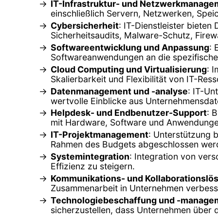
IT-Infrastruktur- und Netzwerkmanage
einschließlich Servern, Netzwerken, Spe
Cybersicherheit
: IT-Dienstleister biet
Sicherheitsaudits, Malware-Schutz, Firew
Softwareentwicklung und Anpassung
:
Softwareanwendungen an die spezifische
Cloud Computing und Virtualisierung
: 
Skalierbarkeit und Flexibilität von IT-Re
Datenmanagement und -analyse
: IT-Un
wertvolle Einblicke aus Unternehmensdat
Helpdesk- und Endbenutzer-Support
: 
mit Hardware, Software und Anwendunge
IT-Projektmanagement
: Unterstützung b
Rahmen des Budgets abgeschlossen wer
Systemintegration
: Integration von ve
Effizienz zu steigern.
Kommunikations- und Kollaborationslö
Zusammenarbeit in Unternehmen verbesse
Technologiebeschaffung und -manage
sicherzustellen, dass Unternehmen über 