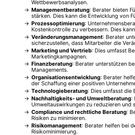
Wettbewerbsanalysen.
Managementberatung
: Berater bieten
stärken. Dies kann die Entwicklung von F
Prozessoptimierung
: Unternehmensberat
Kostenkontrolle zu verbessern. Dies ka
Veränderungsmanagement
: Berater un
sicherzustellen, dass Mitarbeiter die Ve
Marketing und Vertrieb
: Dies umfasst B
Marketingkampagnen.
Finanzberatung
: Berater unterstützen b
Managements.
Organisationsentwicklung
: Berater hel
der Schaffung einer positiven Unternehme
Technologieberatung
: Dies umfasst die
Nachhaltigkeits- und Umweltberatung
:
Umweltauswirkungen zu reduzieren und s
Compliance und rechtliche Beratung
: B
Risiken zu minimieren.
Risikomanagement
: Berater helfen bei 
Risikominimierung.