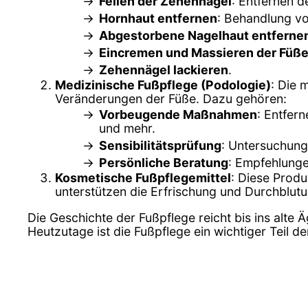
Feilen der Zehennägel
: Entfernen d
Hornhaut entfernen
: Behandlung v
Abgestorbene Nagelhaut entferne
Eincremen und Massieren der Füß
Zehennägel lackieren
.
Medizinische Fußpflege (Podologie)
: Die 
Veränderungen der Füße. Dazu gehören:
Vorbeugende Maßnahmen
: Entfer
und mehr.
Sensibilitätsprüfung
: Untersuchung
Persönliche Beratung
: Empfehlung
Kosmetische Fußpflegemittel
: Diese Prod
unterstützen die Erfrischung und Durchblut
Die Geschichte der Fußpflege reicht bis ins alte 
Heutzutage ist die Fußpflege ein wichtiger Teil 