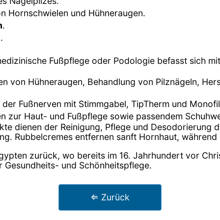
es Nagelpilzes.
on Hornschwielen und Hühneraugen.
n
.
e
.
medizinische Fußpflege oder Podologie befasst sich m
nen von Hühneraugen, Behandlung von Pilznägeln, Hers
 der Fußnerven mit Stimmgabel, TipTherm und Monofi
en zur Haut- und Fußpflege sowie passendem Schuhwe
ukte dienen der Reinigung, Pflege und Desodorierung
ung. Rubbelcremes entfernen sanft Hornhaut, während
Ägypten zurück, wo bereits im 16. Jahrhundert vor Chri
der Gesundheits- und Schönheitspflege.
⇐ Zurück