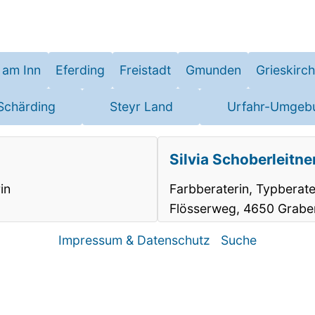
 am Inn
Eferding
Freistadt
Gmunden
Grieskirc
Schärding
Steyr Land
Urfahr-Umgeb
Silvia Schoberleitne
in
Farbberaterin, Typberate
Flösserweg, 4650 Grabe
Impressum & Datenschutz
Suche