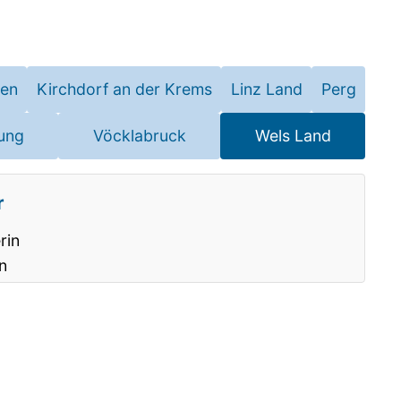
hen
Kirchdorf an der Krems
Linz Land
Perg
ung
Vöcklabruck
Wels Land
r
rin
n