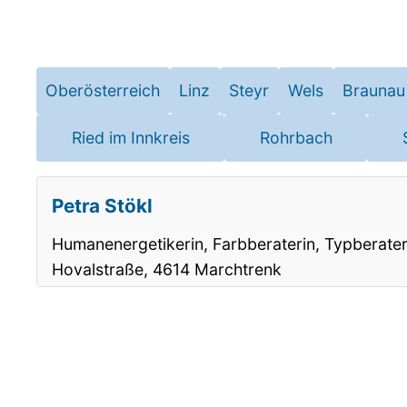
Oberösterreich
Linz
Steyr
Wels
Braunau
Ried im Innkreis
Rohrbach
Petra Stökl
Humanenergetikerin, Farbberaterin, Typberater
Hovalstraße, 4614 Marchtrenk