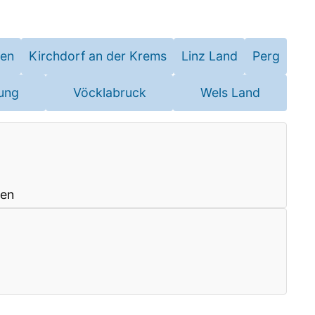
hen
Kirchdorf an der Krems
Linz Land
Perg
ung
Vöcklabruck
Wels Land
ten