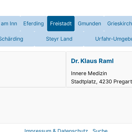
 am Inn
Eferding
Freistadt
Gmunden
Grieskirc
Schärding
Steyr Land
Urfahr-Umgeb
Dr. Klaus Raml
Innere Medizin
Stadtplatz, 4230 Pregar
Impressum & Datenschutz
Suche