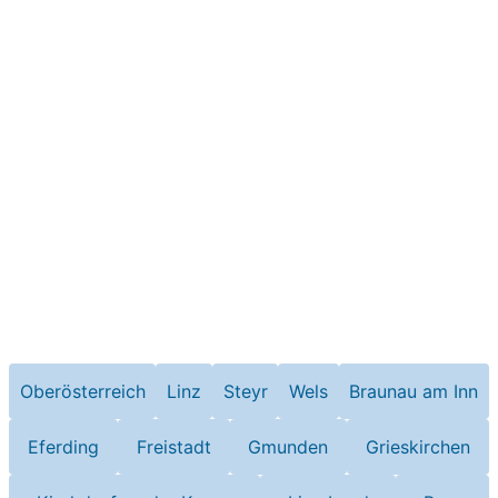
Oberösterreich
Linz
Steyr
Wels
Braunau am Inn
Eferding
Freistadt
Gmunden
Grieskirchen