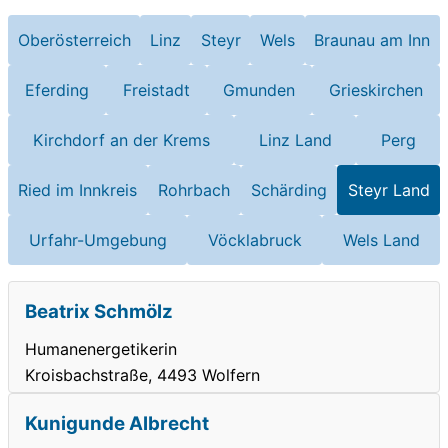
Oberösterreich
Linz
Steyr
Wels
Braunau am Inn
Eferding
Freistadt
Gmunden
Grieskirchen
Kirchdorf an der Krems
Linz Land
Perg
Ried im Innkreis
Rohrbach
Schärding
Steyr Land
Urfahr-Umgebung
Vöcklabruck
Wels Land
Beatrix Schmölz
Humanenergetikerin
Kroisbachstraße, 4493 Wolfern
Kunigunde Albrecht