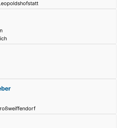
Leopoldshofstatt
en
ich
eber
roßweiffendorf