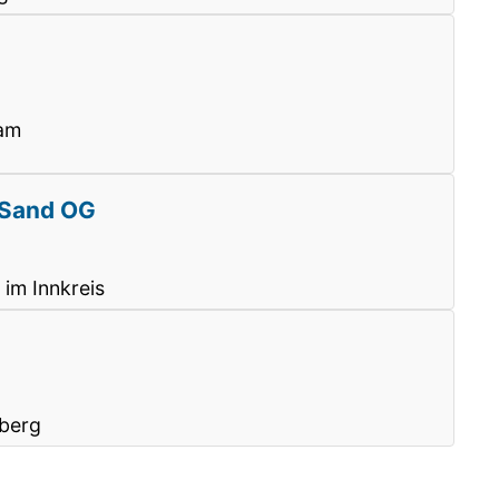
am
d Sand OG
 im Innkreis
sberg