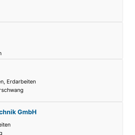
h
n, Erdarbeiten
rschwang
echnik GmbH
iten
g