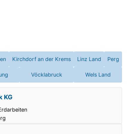
hen
Kirchdorf an der Krems
Linz Land
Perg
ung
Vöcklabruck
Wels Land
k KG
 Erdarbeiten
erg