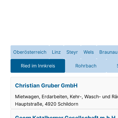
Oberösterreich
Linz
Steyr
Wels
Braunau
Ried im Innkreis
Rohrbach
Christian Gruber GmbH
Mietwagen, Erdarbeiten, Kehr-, Wasch- und Rä
Hauptstraße, 4920 Schildorn
Georg Katzlberger Gesellschaft m.b.H. 