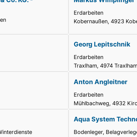
Erdarbeiten
ten
Kobernaußen, 4923 Kob
Georg Lepitschnik
Erdarbeiten
Traxlham, 4974 Traxlha
Anton Angleitner
Erdarbeiten
Mühlbachweg, 4932 Kirc
Aqua System Techno
Winterdienste
Bodenleger, Belagverlege