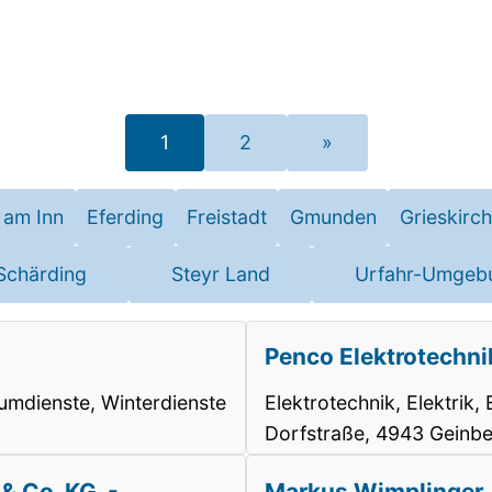
1
2
»
 am Inn
Eferding
Freistadt
Gmunden
Grieskirc
Schärding
Steyr Land
Urfahr-Umgeb
Penco Elektrotechni
umdienste, Winterdienste
Elektrotechnik, Elektrik,
Dorfstraße, 4943 Geinb
& Co. KG. -
Markus Wimplinger