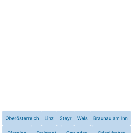
Oberösterreich
Linz
Steyr
Wels
Braunau am Inn
Eferding
Freistadt
Gmunden
Grieskirchen