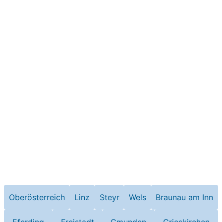
Oberösterreich
Linz
Steyr
Wels
Braunau am Inn
Eferding
Freistadt
Gmunden
Grieskirchen