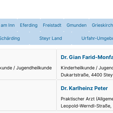
 am Inn
Eferding
Freistadt
Gmunden
Grieskirc
Schärding
Steyr Land
Urfahr-Umgeb
Dr. Gian Farid-Monf
ilkunde / Jugendheilkunde
Kinderheilkunde / Jugen
Dukartstraße, 4400 Stey
Dr. Karlheinz Peter
Praktischer Arzt (Allgem
Leopold-Werndl-Straße,