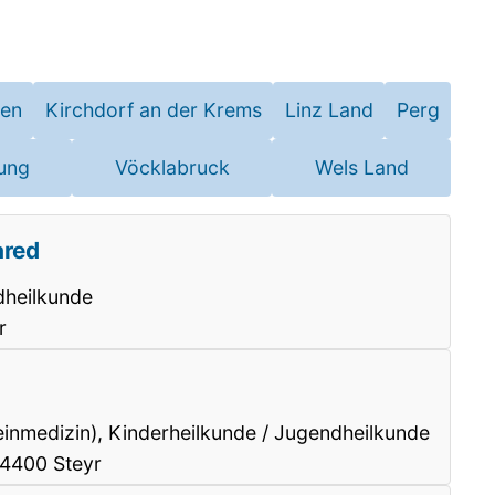
hen
Kirchdorf an der Krems
Linz Land
Perg
ung
Vöcklabruck
Wels Land
ared
dheilkunde
r
einmedizin), Kinderheilkunde / Jugendheilkunde
 4400 Steyr