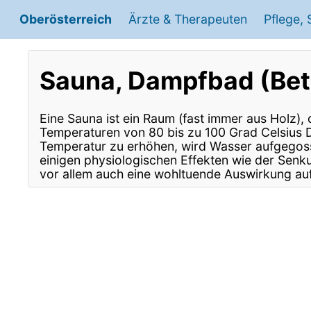
Oberösterreich
Ärzte & Therapeuten
Pflege,
Praktischer Arzt, Allgemeinmedizin
Astrologen
Baumeister
Unternehmensberatung
Autohändler für Neuwagen & Gebrauch
Lebens-Berater, Ernähru
Bauträger
Versicheru
Trockena
Sauna, Dampfbad (Bet
Plastische, Ästhetische und Rekonstruie
Fitnessstudio, Fitnesstrainer, Fitness-Ce
Maler, Anstreicher
Vermögensberatung
Autovermietung, Autoverleih
Elektriker, Elekt
Wertpapierverm
Mietw
Eine Sauna ist ein Raum (fast immer aus Holz), 
Temperaturen von 80 bis zu 100 Grad Celsius Die
Hals-, Nasen- und Ohrenarzt (HNO Arzt
Human-Energetiker
Gärtner, Gartengestaltung, Gartenpfleg
Beauftragte, Berater, Bereitsteller, Info
Motorrad Moped Händler
Mediator, Medi
Reifen Ha
Temperatur zu erhöhen, wird Wasser aufgegoss
einigen physiologischen Effekten wie der Sen
vor allem auch eine wohltuende Auswirkung auf
Kinderarzt, Jugendarzt
Sauna, Dampfbad (Betreuer)
Sattler, Taschner, Lederwaren-Hersteller
Lungenarzt,
Solari
Neurologie / Psychiatrie / Psychotherap
Alarmanlagen, Videotechniker, Audiotec
Gesundheitspsychologie, klinische Psyc
Tischler, Kunsttischler & Holzbearbeitun
Hausbetreuer, Hausbesorger, Hausserv