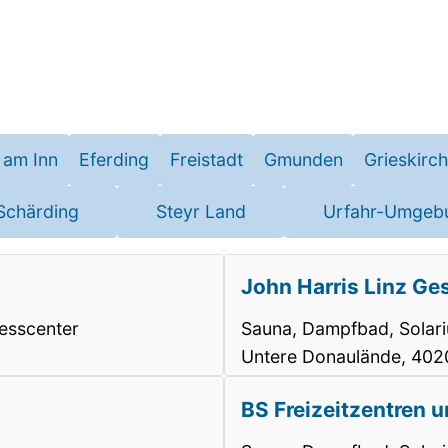
 am Inn
Eferding
Freistadt
Gmunden
Grieskirc
Schärding
Steyr Land
Urfahr-Umgeb
John Harris Linz Ges
nesscenter
Sauna, Dampfbad, Solariu
Untere Donaulände, 402
BS Freizeitzentren