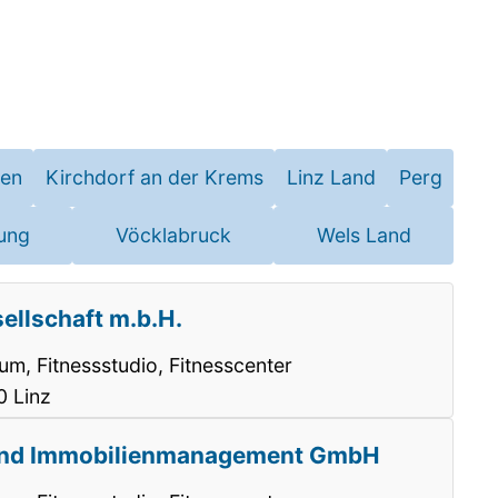
hen
Kirchdorf an der Krems
Linz Land
Perg
ung
Vöcklabruck
Wels Land
ellschaft m.b.H.
m, Fitnessstudio, Fitnesscenter
0 Linz
 und Immobilienmanagement GmbH