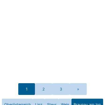
1
2
3
»
Oberösterreich
Linz
Steyr
Wels
Braunau am Inn