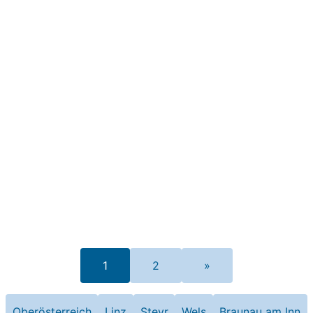
1
2
»
Oberösterreich
Linz
Steyr
Wels
Braunau am Inn